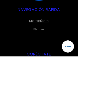
NAVEGACIÓN RÁPIDA
Matricúlate
Planes
CONÉCTATE
Facebook
Instagram
CONTÁCTANOS
Victoria 1016 #19
Tel:
+56 9 4864-2592